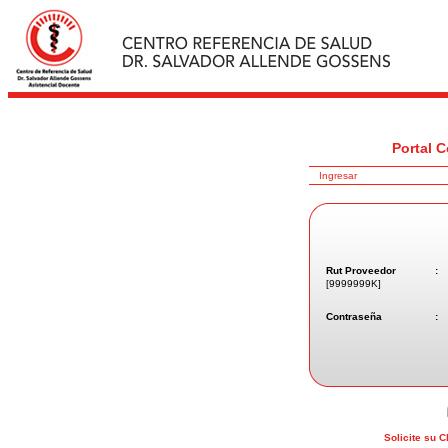
Portal 
Ingresar
Rut Proveedor
:
[9999999K]
Contraseña
:
Solicite su C